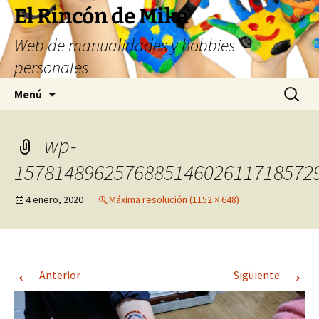
Saltar
El Rincón de Mika
al
Web de manualidades y hobbies
contenido
personales
Buscar:
Menú
wp-
1578148962576885146026117185729
4 enero, 2020
Máxima resolución (1152 × 648)
←
→
Anterior
Siguiente