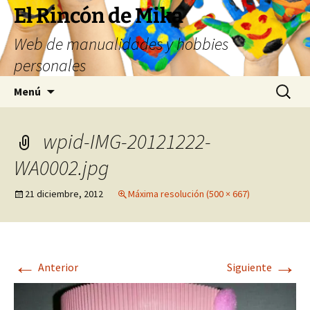
Saltar
El Rincón de Mika
al
Web de manualidades y hobbies
contenido
personales
Buscar:
Menú
wpid-IMG-20121222-
WA0002.jpg
21 diciembre, 2012
Máxima resolución (500 × 667)
←
→
Anterior
Siguiente