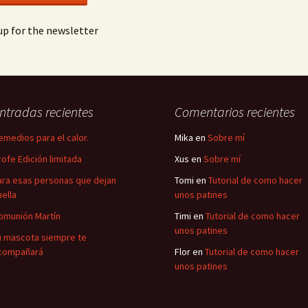
p for the newsletter
ntradas recientes
Comentarios recientes
emedios para el calor.
Mika
en
Sobre mí
rofe Edición limitada
Xus
en
Sobre mí
ara esas personas que dejan
Tomi
en
Tutorial de como hacer
uella
unos patines
omunión Martín
Timi
en
Tutorial de como hacer
unos patines
u mascota siempre te
compañará
Flor
en
Tutorial de como hacer
unos patines