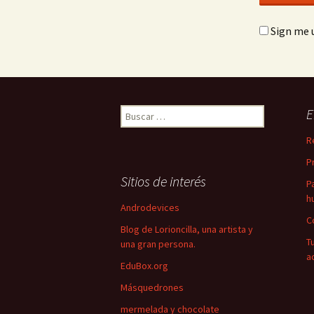
Sign me u
Buscar:
E
R
P
Sitios de interés
P
h
Androdevices
C
Blog de Lorioncilla, una artista y
T
una gran persona.
a
EduBox.org
Másquedrones
mermelada y chocolate