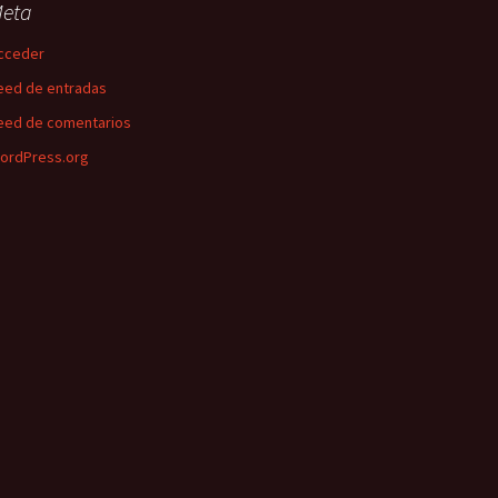
eta
cceder
eed de entradas
eed de comentarios
ordPress.org