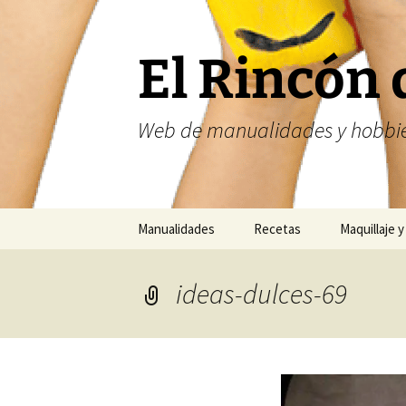
Saltar
al
contenido
El Rincón 
Web de manualidades y hobbie
Manualidades
Recetas
Maquillaje y
Fofuchas
Nailart
ideas-dulces-69
Abalorios
Costura