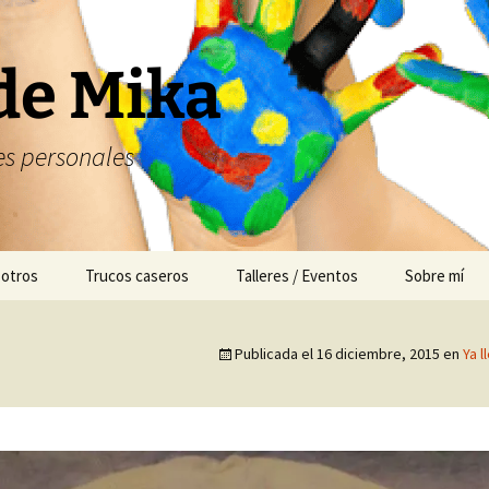
de Mika
s personales
 otros
Trucos caseros
Talleres / Eventos
Sobre mí
Cuentacuentos
Publicada el
16 diciembre, 2015
en
Ya l
Mesas dulces
Animación