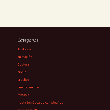
Categorías
Abalorios
animación
Costura
cricut
crochet
cuentacuentos
fantasia
fiesta temática de cumpleaños