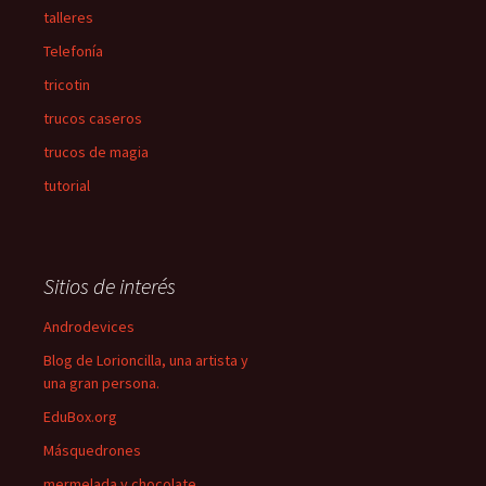
talleres
Telefonía
tricotin
trucos caseros
trucos de magia
tutorial
Sitios de interés
Androdevices
Blog de Lorioncilla, una artista y
una gran persona.
EduBox.org
Másquedrones
mermelada y chocolate