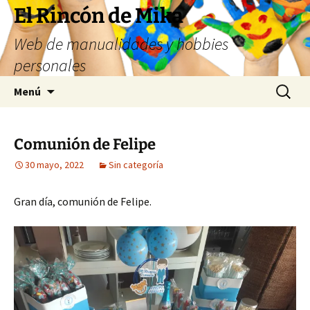
Saltar
El Rincón de Mika
al
Web de manualidades y hobbies
contenido
personales
Buscar:
Menú
Comunión de Felipe
30 mayo, 2022
Sin categoría
Gran día, comunión de Felipe.