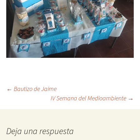
Navegación
←
Bautizo de Jaime
IV Semana del Medioambiente
→
de
entradas
Deja una respuesta