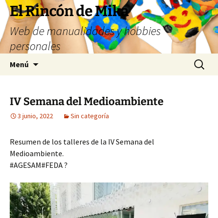
Saltar
El Rincón de Mika
al
Web de manualidades y hobbies
contenido
personales
Buscar:
Menú
IV Semana del Medioambiente
3 junio, 2022
Sin categoría
Resumen de los talleres de la IV Semana del
Medioambiente.
#AGESAM#FEDA ?