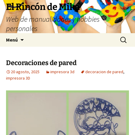
Saltar
El Rincón de Mika
al
Web de manualidades y hobbies
contenido
personales
Buscar:
Menú
Decoraciones de pared
20 agosto, 2025
impresora 3d
decoracion de pared
,
impresora 3D