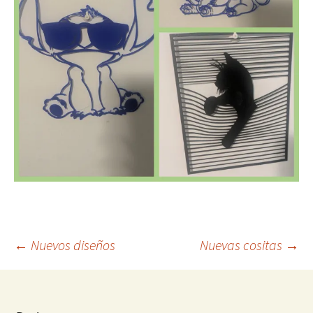
Navegación
←
Nuevos diseños
Nuevas cositas
→
de