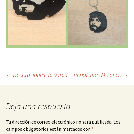
Navegación
←
Decoraciones de pared
Pendientes Molones
→
de
Deja una respuesta
entradas
Tu dirección de correo electrónico no será publicada.
Los
campos obligatorios están marcados con
*