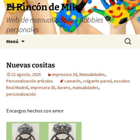
Saltar
El Rincón de Mika
al
Web de manualidades y hobbies
contenido
personales
Buscar:
Menú
Nuevas cositas
22 agosto, 2025
impresora 3d
,
Manualidades
,
Personalización artículos
camarón
,
colgante pared
,
escudos
Real Madrid
,
impresora 3D
,
llavero
,
manualidades
,
personalización
Encargos hechos con amor