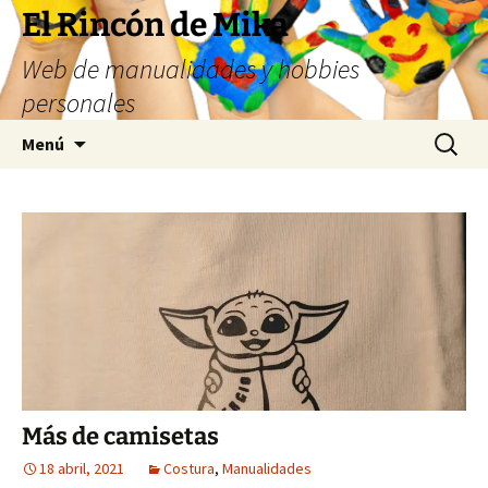
Saltar
El Rincón de Mika
al
Web de manualidades y hobbies
contenido
personales
Buscar:
Menú
Más de camisetas
18 abril, 2021
Costura
,
Manualidades