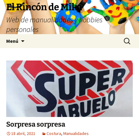
Saltar
El Rincón de Mika
al
Web de manualidades y hobbies
contenido
personales
Buscar:
Menú
Sorpresa sorpresa
18 abril, 2021
Costura
,
Manualidades