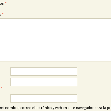
con
*
o
*
o
*
mi nombre, correo electrónico y web en este navegador para la p