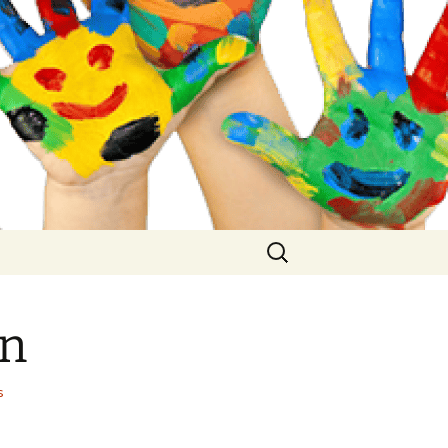
Buscar:
ón
s