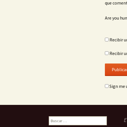
que coment
Are you hu
Recibir u
Recibir u
Sign me u
Buscar:
E