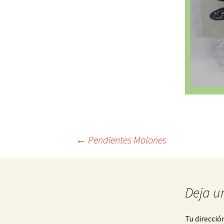
Navegación
←
Pendientes Molones
de
Deja u
entradas
Tu direcció