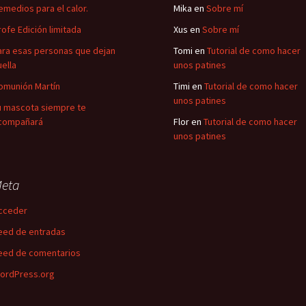
emedios para el calor.
Mika
en
Sobre mí
rofe Edición limitada
Xus
en
Sobre mí
ara esas personas que dejan
Tomi
en
Tutorial de como hacer
uella
unos patines
omunión Martín
Timi
en
Tutorial de como hacer
unos patines
u mascota siempre te
compañará
Flor
en
Tutorial de como hacer
unos patines
eta
cceder
eed de entradas
eed de comentarios
ordPress.org