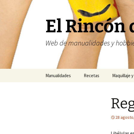
Saltar
al
contenido
El Rincón 
Web de manualidades y hobbie
Manualidades
Recetas
Maquillaje y
Fofuchas
Nailart
Reg
Abalorios
Costura
28 agosto
Libélulas e