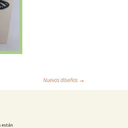
Nuevos diseños
→
s están