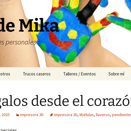
de Mika
s personales
 otros
Trucos caseros
Talleres / Eventos
Sobre mí
Cuentacuentos
alos desde el coraz
Mesas dulces
Animación
, 2025
impresora 3D
impresora 3D
,
libélulas
,
llaveros
,
pendiente
speciales