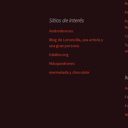
R
P
Sitios de interés
P
h
Androdevices
C
Blog de Lorioncilla, una artista y
T
una gran persona.
a
EduBox.org
Másquedrones
mermelada y chocolate
M
A
F
F
W