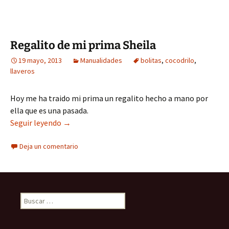
Regalito de mi prima Sheila
19 mayo, 2013
Manualidades
bolitas
,
cocodrilo
,
llaveros
Hoy me ha traido mi prima un regalito hecho a mano por
ella que es una pasada.
Regalito de mi prima Sheila
Seguir leyendo
→
Deja un comentario
Buscar: