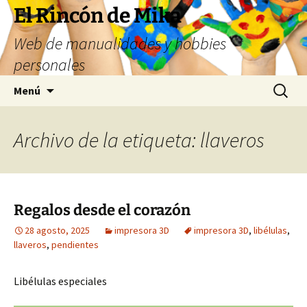
Saltar
El Rincón de Mika
al
Web de manualidades y hobbies
contenido
personales
Buscar:
Menú
Archivo de la etiqueta: llaveros
Regalos desde el corazón
28 agosto, 2025
impresora 3D
impresora 3D
,
libélulas
,
llaveros
,
pendientes
Libélulas especiales