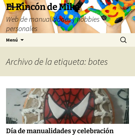
Saltar
El Rincón de Mika
al
Web de manualidades y hobbies
contenido
personales
Buscar:
Menú
Archivo de la etiqueta: botes
Día de manualidades y celebración