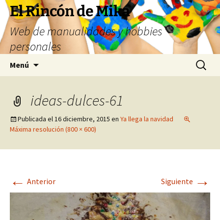
Saltar
El Rincón de Mika
al
Web de manualidades y hobbies
contenido
personales
Buscar:
Menú
ideas-dulces-61
Publicada el
16 diciembre, 2015
en
Ya llega la navidad
Máxima resolución (800 × 600)
←
→
Anterior
Siguiente