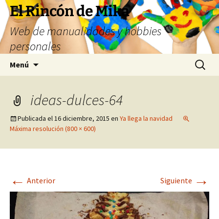
Saltar
El Rincón de Mika
al
Web de manualidades y hobbies
contenido
personales
Buscar:
Menú
ideas-dulces-64
Publicada el
16 diciembre, 2015
en
Ya llega la navidad
Máxima resolución (800 × 600)
←
→
Anterior
Siguiente