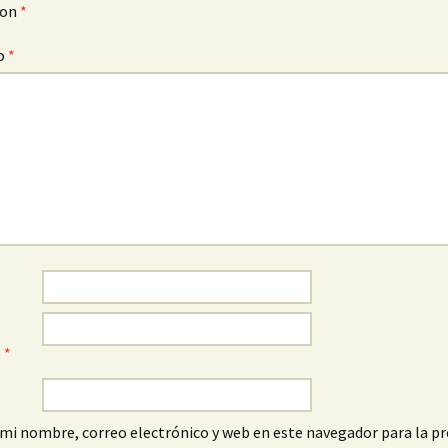
con
*
o
*
o
*
mi nombre, correo electrónico y web en este navegador para la p