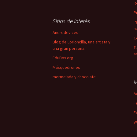
R
P
Sitios de interés
P
h
Androdevices
C
Blog de Lorioncilla, una artista y
T
una gran persona.
a
EduBox.org
Másquedrones
mermelada y chocolate
M
A
F
F
W