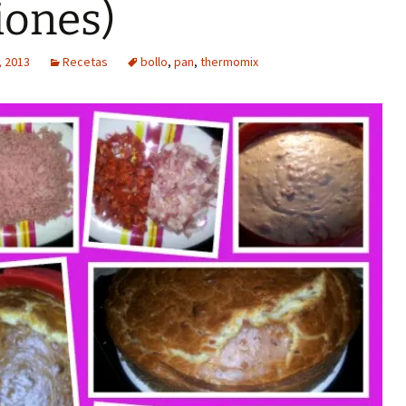
iones)
, 2013
Recetas
bollo
,
pan
,
thermomix