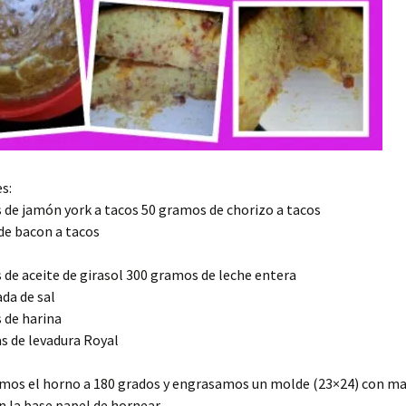
s:
de jamón york a tacos 50 gramos de chorizo a tacos
de bacon a tacos
de aceite de girasol 300 gramos de leche entera
da de sal
 de harina
s de levadura Royal
mos el horno a 180 grados y engrasamos un molde (23×24) con ma
 la base papel de hornear.