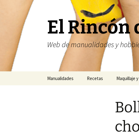
Saltar
al
contenido
El Rincón 
Web de manualidades y hobbie
Manualidades
Recetas
Maquillaje y
Fofuchas
Nailart
Bol
Abalorios
Costura
cho