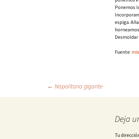
Ponemos los
Incorporamo
espiga. Aña
horneamos 
Desmoldar c
Fuente:
mis
Navegación
←
Napolitana gigante
de
Deja u
entradas
Tu direcció