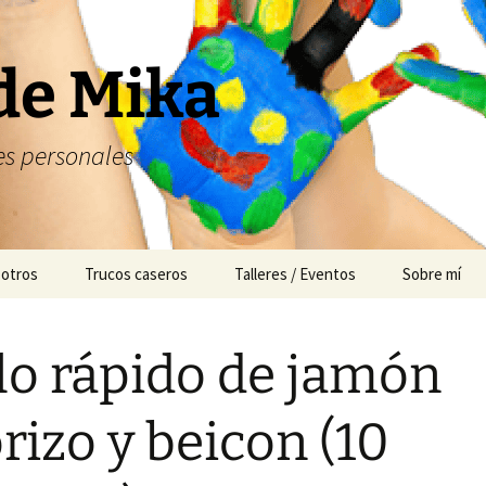
de Mika
s personales
 otros
Trucos caseros
Talleres / Eventos
Sobre mí
Cuentacuentos
lo rápido de jamón
Mesas dulces
Animación
rizo y beicon (10