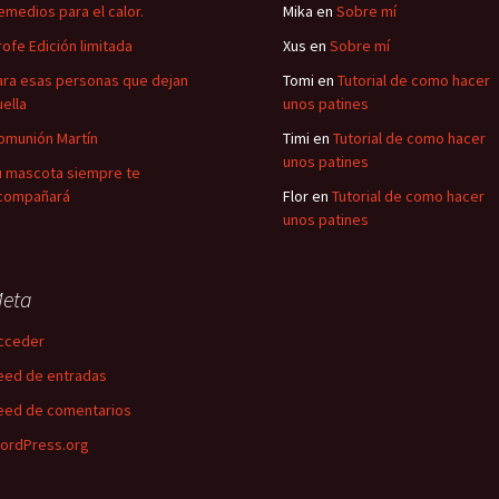
emedios para el calor.
Mika
en
Sobre mí
rofe Edición limitada
Xus
en
Sobre mí
ara esas personas que dejan
Tomi
en
Tutorial de como hacer
uella
unos patines
omunión Martín
Timi
en
Tutorial de como hacer
unos patines
u mascota siempre te
compañará
Flor
en
Tutorial de como hacer
unos patines
eta
cceder
eed de entradas
eed de comentarios
ordPress.org