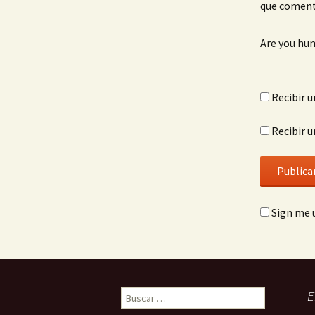
que coment
Are you hu
Recibir u
Recibir u
Sign me u
Buscar:
E