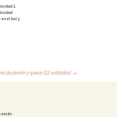
locidad 2.
locidad
 en el bol y
ins de jamón y queso (12 unidades)
→
s están