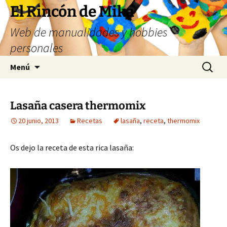
Saltar
El Rincón de Mika
al
Web de manualidades y hobbies
contenido
personales
Buscar:
Menú
Lasaña casera thermomix
20 junio, 2013
Recetas
lasaña
,
receta
,
thermomix
Os dejo la receta de esta rica lasaña: