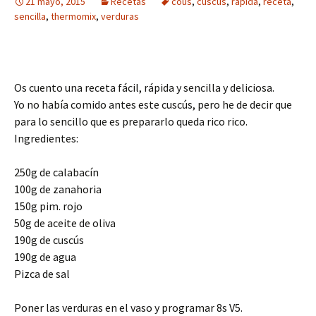
21 mayo, 2015
Recetas
cous
,
cuscús
,
rápida
,
receta
,
sencilla
,
thermomix
,
verduras
Os cuento una receta fácil, rápida y sencilla y deliciosa.
Yo no había comido antes este cuscús, pero he de decir que
para lo sencillo que es prepararlo queda rico rico.
Ingredientes:
250g de calabacín
100g de zanahoria
150g pim. rojo
50g de aceite de oliva
190g de cuscús
190g de agua
Pizca de sal
Poner las verduras en el vaso y programar 8s V5.