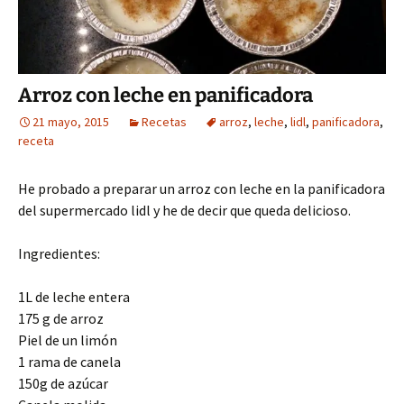
Arroz con leche en panificadora
21 mayo, 2015
Recetas
arroz
,
leche
,
lidl
,
panificadora
,
receta
He probado a preparar un arroz con leche en la panificadora
del supermercado lidl y he de decir que queda delicioso.
Ingredientes:
1L de leche entera
175 g de arroz
Piel de un limón
1 rama de canela
150g de azúcar